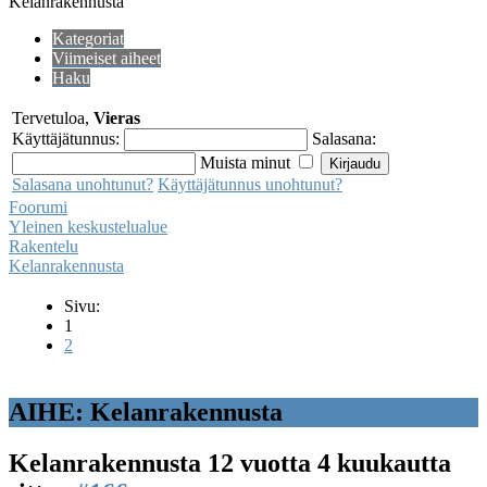
Kelanrakennusta
Kategoriat
Viimeiset aiheet
Haku
Tervetuloa,
Vieras
Käyttäjätunnus:
Salasana:
Muista minut
Salasana unohtunut?
Käyttäjätunnus unohtunut?
Foorumi
Yleinen keskustelualue
Rakentelu
Kelanrakennusta
Sivu:
1
2
AIHE: Kelanrakennusta
Kelanrakennusta
12 vuotta 4 kuukautta