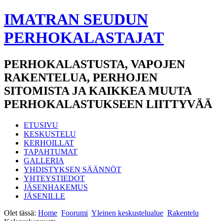
IMATRAN SEUDUN
PERHOKALASTAJAT
PERHOKALASTUSTA, VAPOJEN
RAKENTELUA, PERHOJEN
SITOMISTA JA KAIKKEA MUUTA
PERHOKALASTUKSEEN LIITTYVÄÄ
ETUSIVU
KESKUSTELU
KERHOILLAT
TAPAHTUMAT
GALLERIA
YHDISTYKSEN SÄÄNNÖT
YHTEYSTIEDOT
JÄSENHAKEMUS
JÄSENILLE
Olet tässä:
Home
Foorumi
Yleinen keskustelualue
Rakentelu