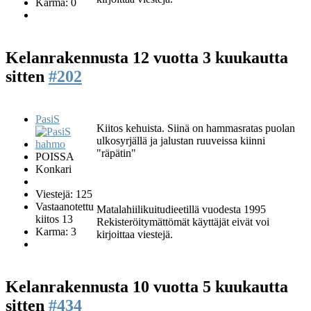
Karma: 0
Kelanrakennusta
12 vuotta 3 kuukautta
sitten
#202
PasiS
Kiitos kehuista. Siinä on hammasratas puolan
ulkosyrjällä ja jalustan ruuveissa kiinni
"räpätin"
POISSA
Konkari
Viestejä: 125
Vastaanotettu
Matalahiilikuitudieetillä vuodesta 1995
kiitos 13
Rekisteröitymättömät käyttäjät eivät voi
Karma: 3
kirjoittaa viestejä.
Kelanrakennusta
10 vuotta 5 kuukautta
sitten
#434