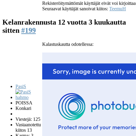
Rekisteröitymättömät käyttäjät eivät voi kirjoittaa
Seuraavat käyttäjät sanoivat kiitos:
TeemuH
Kelanrakennusta
12 vuotta 3 kuukautta
sitten
#199
Kalastuskautta odotellessa:
PasiS
POISSA
Konkari
Viestejä: 125
Vastaanotettu
kiitos 13
Karma: 3