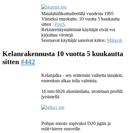
Matalahiilikuitudieetillä vuodesta 1995
Viimeksi muokattu: 10 vuotta 5 kuukautta
sitten :
PasiS
.
Rekisteröitymättömät käyttäjät eivät voi
kirjoittaa viestejä.
Seuraavat käyttäjät sanoivat kiitos:
MikkoK
Kelanrakennusta
10 vuotta 5 kuukautta
sitten
#442
Kelanjalka - sen seittemän vaihetta tässäkin,
ennenkun alkaa tulla valmista.
16 mm 6026 alumiinilatta, irrotetaan profiili
jyrsimellä
Pohjan muoto sopivaksi D20 jigiin ja
reiät+kierre ruuveille