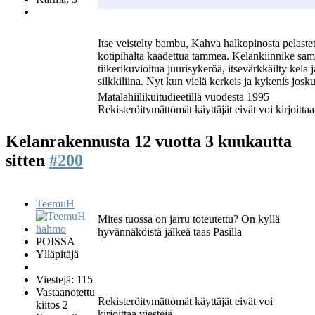
Itse veistelty bambu, Kahva halkopinosta pelastet
kotipihalta kaadettua tammea. Kelankiinnike s
tiikerikuvioitua juurisykeröä, itsevärkkäilty kel
silkkiliina. Nyt kun vielä kerkeis ja kykenis josku
Matalahiilikuitudieetillä vuodesta 1995
Rekisteröitymättömät käyttäjät eivät voi kirjoittaa
Kelanrakennusta
12 vuotta 3 kuukautta
sitten
#200
TeemuH
Mites tuossa on jarru toteutettu? On kyllä
hyvännäköistä jälkeä taas Pasilla
POISSA
Ylläpitäjä
Viestejä: 115
Vastaanotettu
Rekisteröitymättömät käyttäjät eivät voi
kiitos 2
kirjoittaa viestejä.