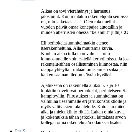
Aikaa on tovi vierähtänyt ja harrastus
jalostunut. Kun muitakin rakentelijoita seurassa
on, niin jatketaas tästä. Olen rakennellut
vuoden päivät omaa konepajaa autotalliin ja
muiden aherrusten ohessa "kelannut" juttuja ;O
Eli perhokelasuunnitelmatkin etenee
itserakenneltuna. Alla muutamia kuvia.
Kunhan alkaa tulla ihan valmista niin
kiinnostuneille voin esitellä kerhoilloissa. Ja jos
rakentelu/siihen osallistuminen kiinnostaa, niin
otappa yhteyttä - mitään omistani en salaa ja
kaiken saamani tiedon käytän hyväksi.
Ajatuksena on rakennella aluksi 5, 7 ja 10 -
luokkiin soveltuvat perhokelat, perinteiseen S-
kampityyliin. Piirustukset ja suunnitelmat on
valmiiina useammalle eri jarrukonstruktiolle ja
myös välityksien rakentelulle. Katotaan miten
aika ja mielenkiinto riittää. Laitan omia kuvia
ja kokemuksia tähän jatkoksi, laittakaas arvon
kollegat omia rakenteluja/modauksia lisäksi.
PasiS