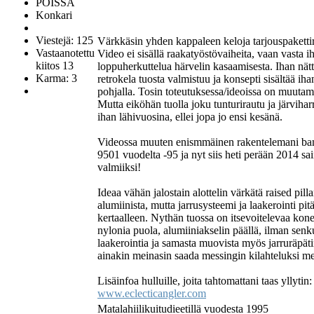
POISSA
Konkari
Viestejä: 125
Värkkäsin yhden kappaleen keloja tarjouspaketti
Vastaanotettu
Video ei sisällä raakatyöstövaiheita, vaan vasta i
kiitos 13
loppuherkuttelua härvelin kasaamisesta. Ihan nät
Karma: 3
retrokela tuosta valmistuu ja konsepti sisältää iha
pohjalla. Tosin toteutuksessa/ideoissa on muutami
Mutta eiköhän tuolla joku tunturirautu ja järviharri
ihan lähivuosina, ellei jopa jo ensi kesänä.
Videossa muuten enismmäinen rakentelemani b
9501 vuodelta -95 ja nyt siis heti perään 2014 sai
valmiiksi!
Ideaa vähän jalostain alottelin värkätä raised pilla
alumiinista, mutta jarrusysteemi ja laakerointi pitä
kertaalleen. Nythän tuossa on itsevoitelevaa ko
nylonia puola, alumiiniakselin päällä, ilman s
laakerointia ja samasta muovista myös jarruräpätin
ainakin meinasin saada messingin kilahteluksi me
Lisäinfoa hulluille, joita tahtomattani taas yllytin:
www.eclecticangler.com
Matalahiilikuitudieetillä vuodesta 1995