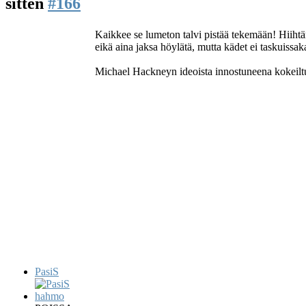
sitten
#166
Kaikkee se lumeton talvi pistää tekemään! Hiiht
eikä aina jaksa höylätä, mutta kädet ei taskuissak
Michael Hackneyn ideoista innostuneena kokeilt
PasiS