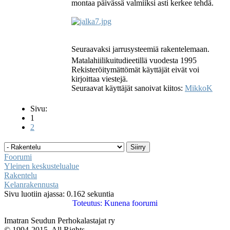
montaa päivässä valmiiksi asti kerkee tehdä.
Seuraavaksi jarrusysteemiä rakentelemaan.
Matalahiilikuitudieetillä vuodesta 1995
Rekisteröitymättömät käyttäjät eivät voi
kirjoittaa viestejä.
Seuraavat käyttäjät sanoivat kiitos:
MikkoK
Sivu:
1
2
Foorumi
Yleinen keskustelualue
Rakentelu
Kelanrakennusta
Sivu luotiin ajassa: 0.162 sekuntia
Toteutus:
Kunena foorumi
Imatran Seudun Perhokalastajat ry
© 1994-2015. All Rights