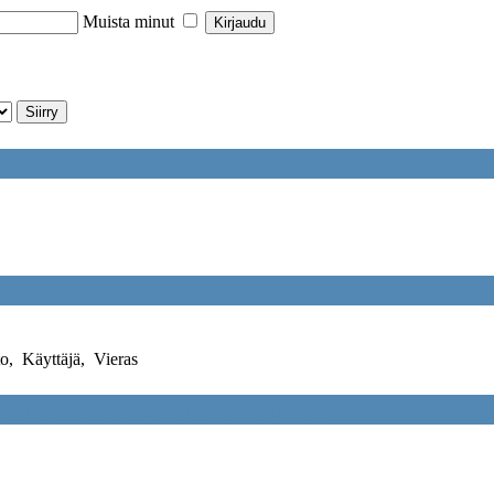
Muista minut
to
,
Käyttäjä
,
Vieras
elufoorumi Foorumin tilastot