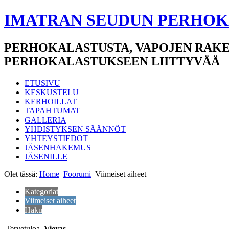
IMATRAN SEUDUN PERHOK
PERHOKALASTUSTA, VAPOJEN RAKE
PERHOKALASTUKSEEN LIITTYVÄÄ
ETUSIVU
KESKUSTELU
KERHOILLAT
TAPAHTUMAT
GALLERIA
YHDISTYKSEN SÄÄNNÖT
YHTEYSTIEDOT
JÄSENHAKEMUS
JÄSENILLE
Olet tässä:
Home
Foorumi
Viimeiset aiheet
Kategoriat
Viimeiset aiheet
Haku
Tervetuloa,
Vieras