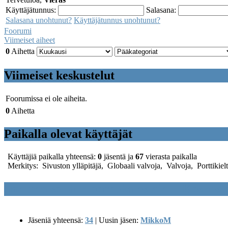
Käyttäjätunnus:
Salasana:
Salasana unohtunut?
Käyttäjätunnus unohtunut?
Foorumi
Viimeiset aiheet
0
Aihetta
Viimeiset keskustelut
Foorumissa ei ole aiheita.
0
Aihetta
Paikalla olevat käyttäjät
Käyttäjiä paikalla yhteensä:
0
jäsentä ja
67
vierasta paikalla
Merkitys:
Sivuston ylläpitäjä
,
Globaali valvoja
,
Valvoja
,
Porttikiel
Imatran seudun perhokalastajat - Keskust
Jäseniä yhteensä:
34
|
Uusin jäsen:
MikkoM