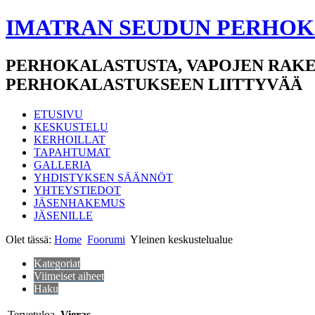
IMATRAN SEUDUN PERHOK
PERHOKALASTUSTA, VAPOJEN RAKE
PERHOKALASTUKSEEN LIITTYVÄÄ
ETUSIVU
KESKUSTELU
KERHOILLAT
TAPAHTUMAT
GALLERIA
YHDISTYKSEN SÄÄNNÖT
YHTEYSTIEDOT
JÄSENHAKEMUS
JÄSENILLE
Olet tässä:
Home
Foorumi
Yleinen keskustelualue
Kategoriat
Viimeiset aiheet
Haku
Tervetuloa,
Vieras