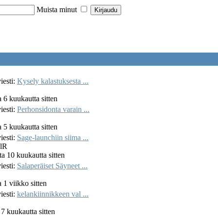
Muista minut
iesti:
Kysely kalastuksesta ...
a 6 kuukautta sitten
iesti:
Perhonsidonta varain ...
a 5 kuukautta sitten
iesti:
Sage-launchiin siima ...
lR
ta 10 kuukautta sitten
iesti:
Salaperäiset Säyneet ...
 1 viikko sitten
iesti:
kelankiinnikkeen val ...
 7 kuukautta sitten