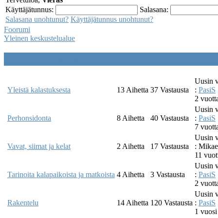
Käyttäjätunnus:
Salasana:
Salasana unohtunut?
Käyttäjätunnus unohtunut?
Foorumi
Yleinen keskustelualue
Yleinen keskustelualue
Uusin v
Yleistä kalastuksesta
13
Aihetta
37
Vastausta
:
PasiS
2 vuott
Uusin v
Perhonsidonta
8
Aihetta
40
Vastausta
:
PasiS
7 vuott
Uusin v
Vavat, siimat ja kelat
2
Aihetta
17
Vastausta
:
Mikae
11 vuot
Uusin v
Tarinoita kalapaikoista ja matkoista
4
Aihetta
3
Vastausta
:
PasiS
2 vuotta
Uusin v
Rakentelu
14
Aihetta
120
Vastausta
:
PasiS
1 vuosi