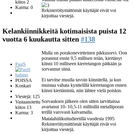
kiitos 2
Karma: 0
Rekisteröitymättömät käyttäjät eivät voi
kirjoittaa viestejä.
Kelankiinnikkeitä kotimaisista puista
12
vuotta 6 kuukautta sitten
#138
Mulla on porakonevirtteinen pikkusorvi. Oon
porannut ensin 9,5 millisen reiän, kiertänyt
kiinni 10 milliseen kierretangon pätkään ja
PasiS
sorvannut siinä.
Ei tarvitse muulla tavoin kiinnitellä, ja kun
POISSA
muistaa vahata kynttelillä kierretangon ennen
Konkari
kiinni kiertämistä, niin lähtee vielä poiskin.
Viestejä: 125
Sorvauksen jälkeen olen sitten tarvittaissa
Vastaanotettu
avartanut 10- 10,5-11 millisillä metalliporan
kiitos 13
terillä varovasti kalvamalla.
Karma: 3
Matalahiilikuitudieetillä vuodesta 1995
Rekisteröitymättömät käyttäjät eivät voi
kirjoittaa viestejä.