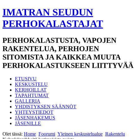
IMATRAN SEUDUN
PERHOKALASTAJAT
PERHOKALASTUSTA, VAPOJEN
RAKENTELUA, PERHOJEN
SITOMISTA JA KAIKKEA MUUTA
PERHOKALASTUKSEEN LIITTYVÄÄ
ETUSIVU
KESKUSTELU
KERHOILLAT
TAPAHTUMAT
GALLERIA
YHDISTYKSEN SÄÄNNÖT
YHTEYSTIEDOT
JÄSENHAKEMUS
JÄSENILLE
Olet tässä:
Home
Foorumi
Yleinen keskustelualue
Rakentelu