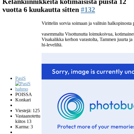
Kelankiinnikkeitä kotimaisista puista
12
vuotta 6 kuukautta sitten
#132
Virittelin sorvia soimaan ja valitsin halkopinosta 
vasemmalta Visottunutta loimukoivua, kotimaine
Visakalikka kerhon varastolta, Tammen juurta ja
hi-leveliltä.
PasiS
POISSA
Konkari
Viestejä: 125
Vastaanotettu
kiitos 13
Karma: 3