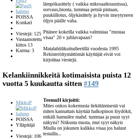
PasiS
lämpökasittely ( vaikka mikroaaltouunissa),
sorvaus,hionta, tummaa petsiä pintaan,
puukiillotus, öljykäsittely ja hyvin imeytyneen
POISSA
öljyn päälle vaha.
Konkari
Pitänee kokeilla vaikka valmistaa "mustaa
Viestejä: 125
visaa" 20 v juhlavapaan?
Vastaanotettu
kiitos 13
Matalahiilikuitudieetillä vuodesta 1995
Karma: 3
Rekisteröitymättömät käyttäjät eivät voi
kirjoittaa viestejä.
Kelankiinnikkeitä kotimaisista puista
12
vuotta 5 kuukautta sitten
#149
TeemuH kirjoitti:
MikkoP
Mites onkos kokemusta liekittämisestä vai
miten kannattais käyttää halkopinon löydökit,
mikäli hamuilee mahd. tummaa ja puun syyt
POISSA
näkyisi? Niikusta musta, mut syyt näkyis
Ylläpitäjä
Miulla on jokunen kalikka visaa jos haluut
testailla...
Viestejä: 106