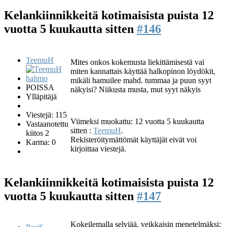
Kelankiinnikkeitä kotimaisista puista
12
vuotta 5 kuukautta sitten
#146
TeemuH
Mites onkos kokemusta liekittämisestä vai
miten kannattais käyttää halkopinon löydökit,
mikäli hamuilee mahd. tummaa ja puun syyt
POISSA
näkyisi? Niikusta musta, mut syyt näkyis
Ylläpitäjä
Viestejä: 115
Viimeksi muokattu: 12 vuotta 5 kuukautta
Vastaanotettu
sitten :
TeemuH
.
kiitos 2
Rekisteröitymättömät käyttäjät eivät voi
Karma: 0
kirjoittaa viestejä.
Kelankiinnikkeitä kotimaisista puista
12
vuotta 5 kuukautta sitten
#147
Kokeilemalla selviää, veikkaisin menetelmäksi: