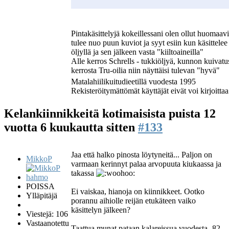
Pintakäsittelyjä kokeillessani olen ollut huomaavi
tulee nuo puun kuviot ja syyt esiin kun käsittele
öljyllä ja sen jälkeen vasta "kiiltoaineilla"
Alle kerros Schrells - tukkiöljyä, kunnon kuivatus
kerrosta Tru-oilia niin näyttäisi tulevan "hyvä"
Matalahiilikuitudieetillä vuodesta 1995
Rekisteröitymättömät käyttäjät eivät voi kirjoittaa
Kelankiinnikkeitä kotimaisista puista
12
vuotta 6 kuukautta sitten
#133
Jaa että halko pinosta löytyneitä... Paljon on
MikkoP
varmaan kerinnyt palaa arvopuuta kiukaassa ja
takassa
POISSA
Ei vaiskaa, hianoja on kiinnikkeet. Ootko
Ylläpitäjä
porannu aihiolle reijän etukäteen vaiko
käsittelyn jälkeen?
Viestejä: 106
Vastaanotettu
Taattua munat pataan kalareissua vuodesta -82