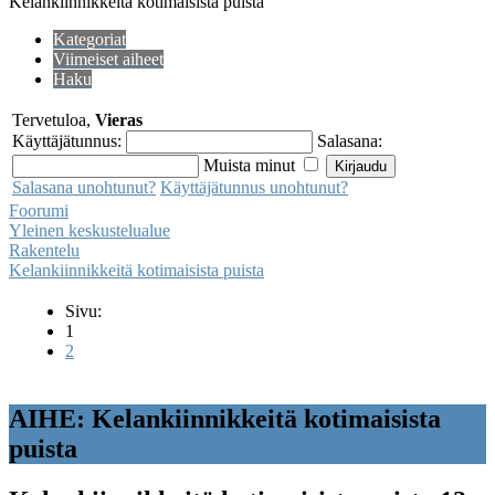
Kelankiinnikkeitä kotimaisista puista
Kategoriat
Viimeiset aiheet
Haku
Tervetuloa,
Vieras
Käyttäjätunnus:
Salasana:
Muista minut
Salasana unohtunut?
Käyttäjätunnus unohtunut?
Foorumi
Yleinen keskustelualue
Rakentelu
Kelankiinnikkeitä kotimaisista puista
Sivu:
1
2
AIHE: Kelankiinnikkeitä kotimaisista
puista