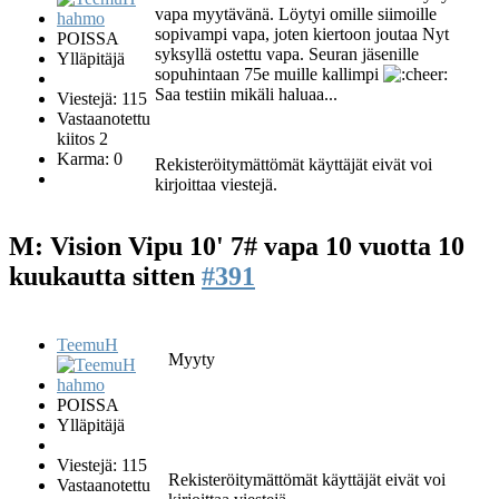
vapa myytävänä. Löytyi omille siimoille
sopivampi vapa, joten kiertoon joutaa Nyt
POISSA
syksyllä ostettu vapa. Seuran jäsenille
Ylläpitäjä
sopuhintaan 75e muille kallimpi
Saa testiin mikäli haluaa...
Viestejä: 115
Vastaanotettu
kiitos 2
Karma: 0
Rekisteröitymättömät käyttäjät eivät voi
kirjoittaa viestejä.
M: Vision Vipu 10' 7# vapa
10 vuotta 10
kuukautta sitten
#391
TeemuH
Myyty
POISSA
Ylläpitäjä
Viestejä: 115
Rekisteröitymättömät käyttäjät eivät voi
Vastaanotettu