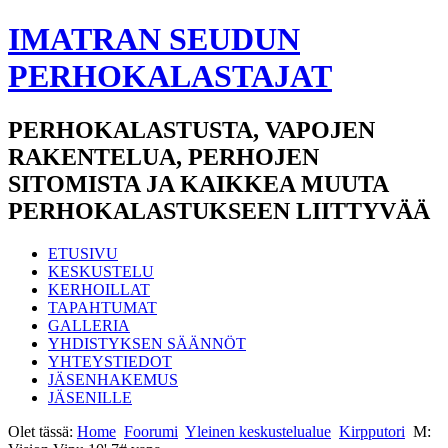
IMATRAN SEUDUN
PERHOKALASTAJAT
PERHOKALASTUSTA, VAPOJEN
RAKENTELUA, PERHOJEN
SITOMISTA JA KAIKKEA MUUTA
PERHOKALASTUKSEEN LIITTYVÄÄ
ETUSIVU
KESKUSTELU
KERHOILLAT
TAPAHTUMAT
GALLERIA
YHDISTYKSEN SÄÄNNÖT
YHTEYSTIEDOT
JÄSENHAKEMUS
JÄSENILLE
Olet tässä:
Home
Foorumi
Yleinen keskustelualue
Kirpputori
M: