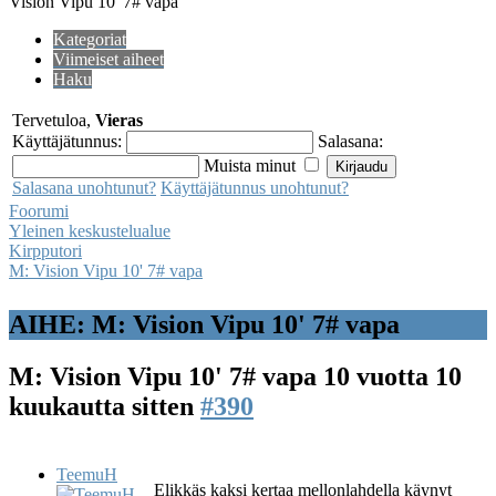
Vision Vipu 10' 7# vapa
Kategoriat
Viimeiset aiheet
Haku
Tervetuloa,
Vieras
Käyttäjätunnus:
Salasana:
Muista minut
Salasana unohtunut?
Käyttäjätunnus unohtunut?
Foorumi
Yleinen keskustelualue
Kirpputori
M: Vision Vipu 10' 7# vapa
AIHE: M: Vision Vipu 10' 7# vapa
M: Vision Vipu 10' 7# vapa
10 vuotta 10
kuukautta sitten
#390
TeemuH
Elikkäs kaksi kertaa mellonlahdella käynyt