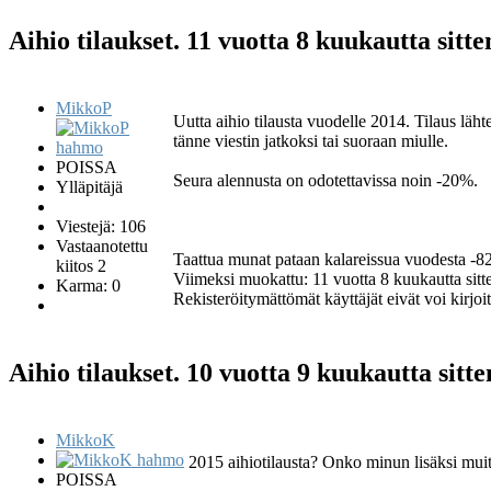
Aihio tilaukset.
11 vuotta 8 kuukautta sitt
MikkoP
Uutta aihio tilausta vuodelle 2014. Tilaus lähte
tänne viestin jatkoksi tai suoraan miulle.
POISSA
Seura alennusta on odotettavissa noin -20%.
Ylläpitäjä
Viestejä: 106
Vastaanotettu
Taattua munat pataan kalareissua vuodesta -8
kiitos 2
Viimeksi muokattu: 11 vuotta 8 kuukautta sitt
Karma: 0
Rekisteröitymättömät käyttäjät eivät voi kirjoit
Aihio tilaukset.
10 vuotta 9 kuukautta sitt
MikkoK
2015 aihiotilausta? Onko minun lisäksi muita
POISSA