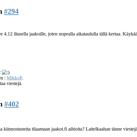
en
#294
e 4.12 iltasella jaakoille, joten nopealla aikataululla tällä kertaa. Käykä
2
en :
MikkoP
.
taa viestejä.
en
#402
 kiinnostuneita tilaamaan jaakot.fi aihioita? Laitelkaahan tänne viestejä