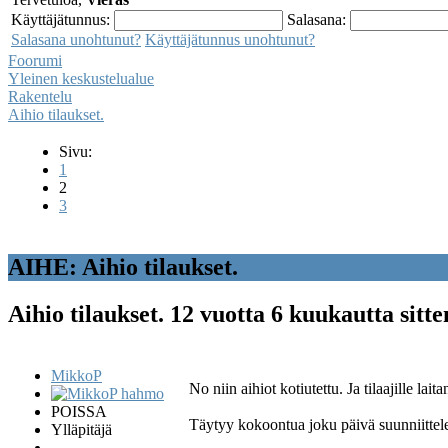
Käyttäjätunnus:
Salasana:
Salasana unohtunut?
Käyttäjätunnus unohtunut?
Foorumi
Yleinen keskustelualue
Rakentelu
Aihio tilaukset.
Sivu:
1
2
3
AIHE: Aihio tilaukset.
Aihio tilaukset.
12 vuotta 6 kuukautta sitt
MikkoP
No niin aihiot kotiutettu. Ja tilaajille la
POISSA
Täytyy kokoontua joku päivä suunniittel
Ylläpitäjä