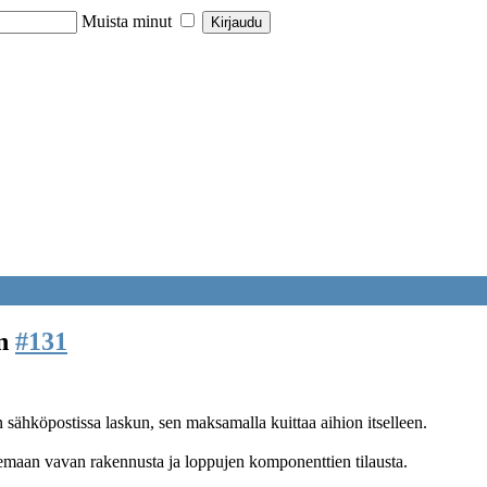
Muista minut
en
#131
itan sähköpostissa laskun, sen maksamalla kuittaa aihion itselleen.
emaan vavan rakennusta ja loppujen komponenttien tilausta.