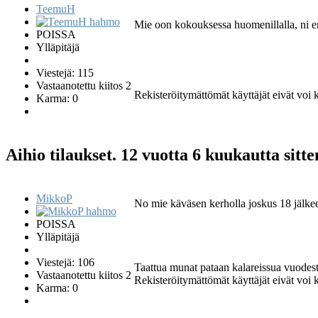
TeemuH
Mie oon kokouksessa huomenillalla, ni e
POISSA
Ylläpitäjä
Viestejä: 115
Vastaanotettu kiitos 2
Rekisteröitymättömät käyttäjät eivät voi ki
Karma: 0
Aihio tilaukset.
12 vuotta 6 kuukautta sitt
MikkoP
No mie käväsen kerholla joskus 18 jälke
POISSA
Ylläpitäjä
Viestejä: 106
Taattua munat pataan kalareissua vuodes
Vastaanotettu kiitos 2
Rekisteröitymättömät käyttäjät eivät voi ki
Karma: 0