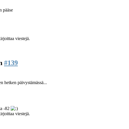
n pääse
rjoittaa viestejä.
en
#139
en hetken päivystämässä...
ta -82
rjoittaa viestejä.