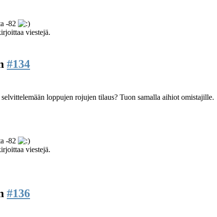
ta -82
rjoittaa viestejä.
en
#134
lvittelemään loppujen rojujen tilaus? Tuon samalla aihiot omistajille.
ta -82
rjoittaa viestejä.
en
#136