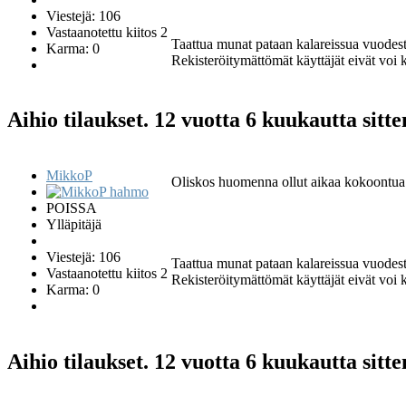
Viestejä: 106
Vastaanotettu kiitos 2
Taattua munat pataan kalareissua vuodes
Karma: 0
Rekisteröitymättömät käyttäjät eivät voi ki
Aihio tilaukset.
12 vuotta 6 kuukautta sitt
MikkoP
Oliskos huomenna ollut aikaa kokoontua se
POISSA
Ylläpitäjä
Viestejä: 106
Taattua munat pataan kalareissua vuodes
Vastaanotettu kiitos 2
Rekisteröitymättömät käyttäjät eivät voi ki
Karma: 0
Aihio tilaukset.
12 vuotta 6 kuukautta sitt