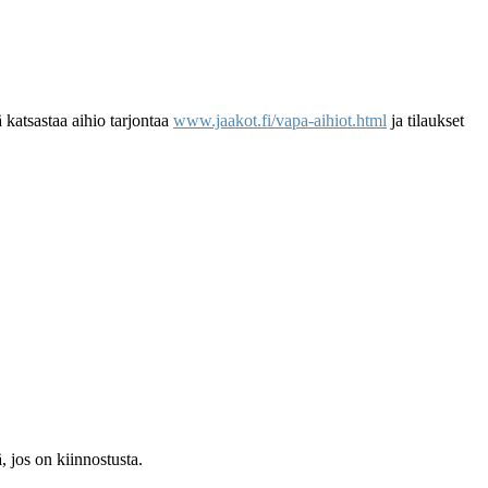
ä katsastaa aihio tarjontaa
www.jaakot.fi/vapa-aihiot.html
ja tilaukset
, jos on kiinnostusta.