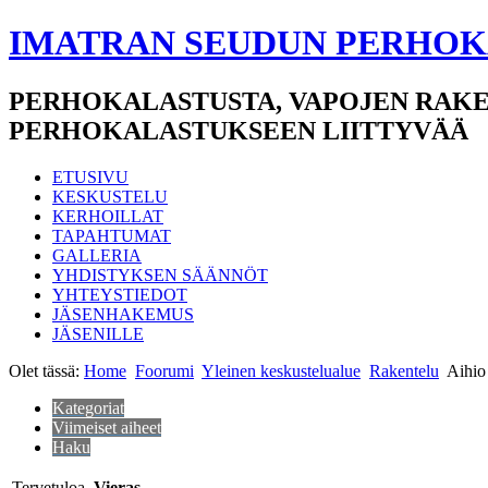
IMATRAN SEUDUN PERHOK
PERHOKALASTUSTA, VAPOJEN RAKE
PERHOKALASTUKSEEN LIITTYVÄÄ
ETUSIVU
KESKUSTELU
KERHOILLAT
TAPAHTUMAT
GALLERIA
YHDISTYKSEN SÄÄNNÖT
YHTEYSTIEDOT
JÄSENHAKEMUS
JÄSENILLE
Olet tässä:
Home
Foorumi
Yleinen keskustelualue
Rakentelu
Aihio 
Kategoriat
Viimeiset aiheet
Haku
Tervetuloa,
Vieras